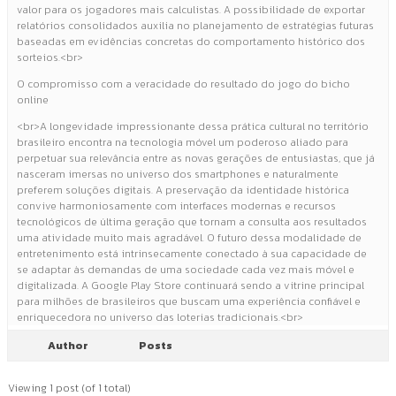
valor para os jogadores mais calculistas. A possibilidade de exportar
relatórios consolidados auxilia no planejamento de estratégias futuras
baseadas em evidências concretas do comportamento histórico dos
sorteios.<br>
O compromisso com a veracidade do resultado do jogo do bicho
online
<br>A longevidade impressionante dessa prática cultural no território
brasileiro encontra na tecnologia móvel um poderoso aliado para
perpetuar sua relevância entre as novas gerações de entusiastas, que já
nasceram imersas no universo dos smartphones e naturalmente
preferem soluções digitais. A preservação da identidade histórica
convive harmoniosamente com interfaces modernas e recursos
tecnológicos de última geração que tornam a consulta aos resultados
uma atividade muito mais agradável. O futuro dessa modalidade de
entretenimento está intrinsecamente conectado à sua capacidade de
se adaptar às demandas de uma sociedade cada vez mais móvel e
digitalizada. A Google Play Store continuará sendo a vitrine principal
para milhões de brasileiros que buscam uma experiência confiável e
enriquecedora no universo das loterias tradicionais.<br>
Author
Posts
Viewing 1 post (of 1 total)