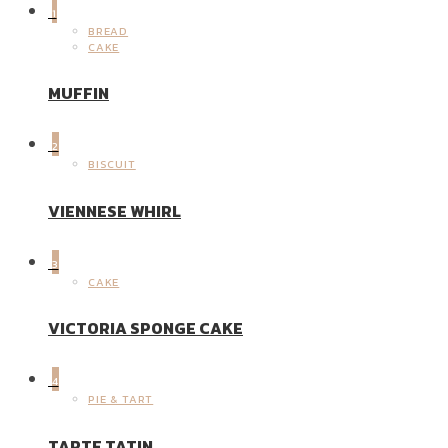
1
BREAD
CAKE
MUFFIN
2
BISCUIT
VIENNESE WHIRL
3
CAKE
VICTORIA SPONGE CAKE
4
PIE & TART
TARTE TATIN