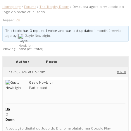
Homepage
›
Forums
›
The Trophy Room
›
Descubra agora o resultado do
jogo do bicho atualizado
Tagged:
28
This topic has 0 replies, 1 voice, and was last updated
1 month, 2 weeks
ago
by
Gayle Newbigin
.
Viewing 1 post (of 1 total)
Author
Posts
June 25, 2026 at 6:57 pm
#3791
Gayle Newbigin
Participant
Up
0
Down
A evolução digital do Jogo do Bicho na plataforma Google Play