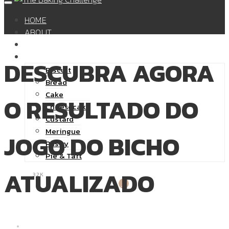
HOME
ABOUT
SHOP
RECIPES
DESCUBRA AGORA
Biscuit
Bread
Cake
O RESULTADO DO
Cheesecake
Custard
Meringue
JOGO DO BICHO
Pastry
Pie & Tart
ATUALIZADO
32K
0