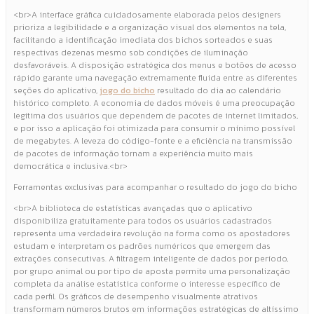
<br>A interface gráfica cuidadosamente elaborada pelos designers
prioriza a legibilidade e a organização visual dos elementos na tela,
facilitando a identificação imediata dos bichos sorteados e suas
respectivas dezenas mesmo sob condições de iluminação
desfavoráveis. A disposição estratégica dos menus e botões de acesso
rápido garante uma navegação extremamente fluida entre as diferentes
seções do aplicativo,
jogo do bicho
resultado do dia ao calendário
histórico completo. A economia de dados móveis é uma preocupação
legítima dos usuários que dependem de pacotes de internet limitados,
e por isso a aplicação foi otimizada para consumir o mínimo possível
de megabytes. A leveza do código-fonte e a eficiência na transmissão
de pacotes de informação tornam a experiência muito mais
democrática e inclusiva.<br>
Ferramentas exclusivas para acompanhar o resultado do jogo do bicho
<br>A biblioteca de estatísticas avançadas que o aplicativo
disponibiliza gratuitamente para todos os usuários cadastrados
representa uma verdadeira revolução na forma como os apostadores
estudam e interpretam os padrões numéricos que emergem das
extrações consecutivas. A filtragem inteligente de dados por período,
por grupo animal ou por tipo de aposta permite uma personalização
completa da análise estatística conforme o interesse específico de
cada perfil. Os gráficos de desempenho visualmente atrativos
transformam números brutos em informações estratégicas de altíssimo