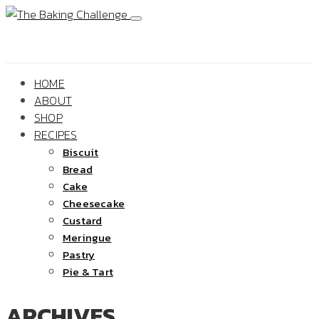
HOME
ABOUT
SHOP
RECIPES
Biscuit
Bread
Cake
Cheesecake
Custard
Meringue
Pastry
Pie & Tart
ARCHIVES